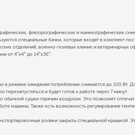
рафических, флюорографических и маммографических снимк
зуются специальные бачки, которые входят в комплект пос
ских отделений, военно-полевых клиник и ветеринарных о
и от 4″х4″ до 14″х36″.
но в режиме ожидания потребление снижается до 100 Вт. 
 перезапуститься и будет готов к работе через 7 минут.
 обычной сушки горячим воздухом. Это позволяет отпечат
боте машины. Также есть возможность регулирования темп
ранспортировочные ролики закрыты специальной крышкой. Э